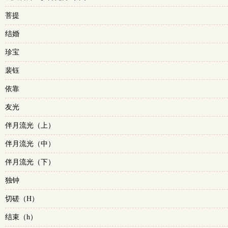
菩提
结婚
珍宝
裴钰
依靠
友光
伴月流光（上）
伴月流光（中）
伴月流光（下）
独钟
切磋（H）
结束（h）