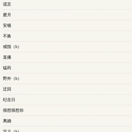
谎言
蜜月
安顿
不换
戒指（h）
直播
猛药
野外（h）
迂回
纪念日
很想很想你
离婚
定义（h）