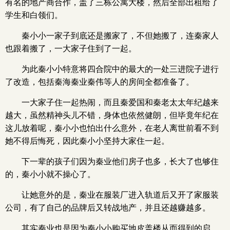
有名的地产商合作，盖了三栋公寓大楼，然后全部出租给了
学生和白领们。
秦小小一家子到底还是搬家了，不但她搬了，连秦家人
也跟着搬了，一大家子住到了一起。
为此秦小小特意将四合院中的最大的一处三进院子进行
了改造，包括秦海秦业秦伟等人的房间全都准备了。
一大家子住一起热闹，而且秦爱国和秦老太太年纪越来
越大，虽然精神头儿不错，身体也依然健朗，但毕竟年纪在
这儿放着呢，秦小小也怕出什么意外，在老人离世前看不到
她不得后悔死，因此秦小小坚持大家住一起。
下一辈的孩子们因为秦业他们房子也多，长大了也够住
的，秦小小就不操心了。
让她意外的是，秦业在服装厂进入轨道后又开了家服装
公司，有了自己的品牌后又转战地产，并且还越赚越多。
其实秦业也是因为秦小小购买地皮盖楼从而得到的启