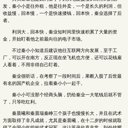
发，秦小小是往外租，他是往外卖，一个是长久的利润，但
收益慢，回本慢，一个是快速搂钱，回本快，秦业选择了后
者。
利润大，回本快，秦业短时间里快速积累了大量的资
金，开始盯着他之前最向往的电子市场。
不过秦小小知道后建议他往互联网方向发展，至于工
厂，可以开在南方，反正现在坐飞机也方便，还可以花钱雇
人看着，不用非得自己盯着。
秦业很听话，在考察了一段时间后，果断入股了后世最
有名的国产机企业，拉着秦小小一起干。
秦小小可没那个经商头脑，扔给秦业一大笔钱后就不管
了，只等吃红利。
秦晨曦和秦晨瑞秦峥三个孩子也慢慢长大，并且在武术
方面取得了非凡成就，尤其是秦晨曦，在十二岁的时候就取
得了全国少年组的武术冠军，这让苏录欣喜非常，到处炫耀