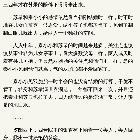
三四年才在苏录的陪伴下慢慢走出来。
苏录和秦小小的感情依然像当初刚结婚时一样，时不时
地在儿女面前秀一波恩爱，两个孩子也都习惯了，见到了翻
翻白眼儿躲出去，给两人一个独处的空间。
人入中年，秦小小和苏录的时间越来越多，关注点也慢
慢从事业转为儿女亲事上，像大多数父母一样，两人成天盼
着有孙儿可抱，但显然双胞胎的关注点和他们不一样，急的
秦小小见到他们就骂，气的双胞胎都不爱回家了。
秦小小见双胞胎一时半会的也没有结婚的打算，干脆不
管了，转身和苏录满世界溜达，一年都不回来一次，并且还
把秦业和苏云也拉了去，四人结伴过的是潇洒非常，让人羡
慕的流口水。
……
夕阳西下，四合院里的银杏树下躺着一位美人，美人回
身，露出一抹妖艳的笑容。