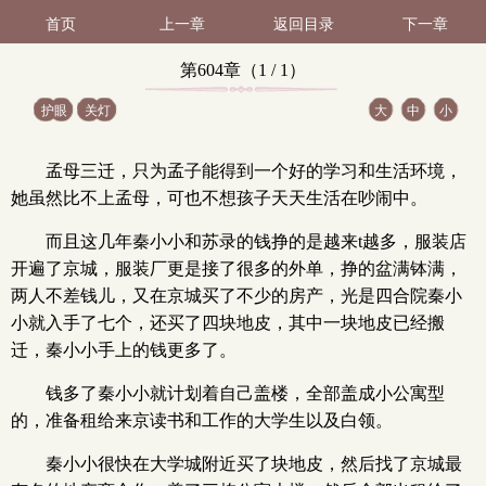
首页
上一章
返回目录
下一章
第604章（1 / 1）
护眼
关灯
大
中
小
孟母三迁，只为孟子能得到一个好的学习和生活环境，
她虽然比不上孟母，可也不想孩子天天生活在吵闹中。
而且这几年秦小小和苏录的钱挣的是越来t越多，服装店
开遍了京城，服装厂更是接了很多的外单，挣的盆满钵满，
两人不差钱儿，又在京城买了不少的房产，光是四合院秦小
小就入手了七个，还买了四块地皮，其中一块地皮已经搬
迁，秦小小手上的钱更多了。
钱多了秦小小就计划着自己盖楼，全部盖成小公寓型
的，准备租给来京读书和工作的大学生以及白领。
秦小小很快在大学城附近买了块地皮，然后找了京城最