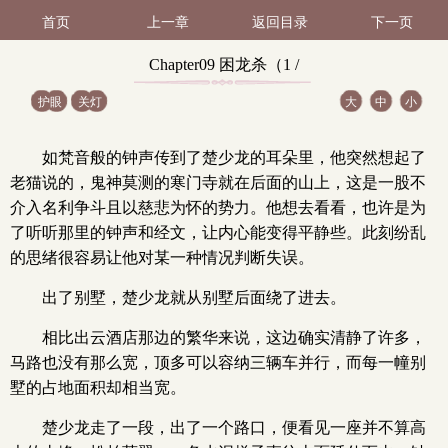
首页
上一章
返回目录
下一页
Chapter09 困龙杀（1 /
护眼
关灯
大
中
小
12）
如梵音般的钟声传到了楚少龙的耳朵里，他突然想起了
老猫说的，鬼神莫测的寒门寺就在后面的山上，这是一股不
介入名利争斗且以慈悲为怀的势力。他想去看看，也许是为
了听听那里的钟声和经文，让内心能变得平静些。此刻纷乱
的思绪很容易让他对某一种情况判断失误。
出了别墅，楚少龙就从别墅后面绕了进去。
相比出云酒店那边的繁华来说，这边确实清静了许多，
马路也没有那么宽，顶多可以容纳三辆车并行，而每一幢别
墅的占地面积却相当宽。
楚少龙走了一段，出了一个路口，便看见一座并不算高