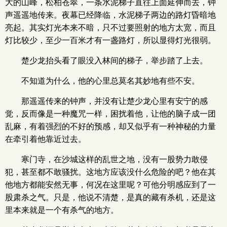
大的山峰，松柏苍翠，一条水泥梯子直往上面延伸而去，钟
声遥遥地传来。夜幕已经降临，水泥梯子两边的路灯昏暗地
亮起。其实灯光本来不暗，只不过要照射的地方太宽，而且
灯比较少，至少一百米才有一盏路灯，所以显得灯光很弱。
楚少龙抬头看了眼没入林间的梯子，举步踏了上去。
不知道为什么，他的心里总莫名其妙地有些不安。
那遥遥传来的钟声，并没有让楚少龙心里有安宁的感
觉，反而像是一种魔咒一样，困扰着他，让他的脑子成一团
乱麻，有着强烈的不好的预感，却又似乎有一种神秘的力量
在牵引着他靠近过去。
寒门寺，在沙城这样的乱世之地，没有一股势力敢侵
犯，甚至都不敢骚扰。这地方应该没什么危险的吧？他在其
他地方都能安然无事，何况在这里呢？可他分明感应到了一
股肃杀之气。只是，他说不清楚，是真的藏有杀机，还是这
里本来就是一个有杀气的地方。