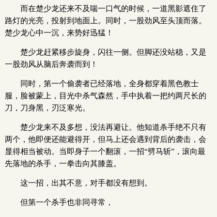
而在楚少龙还来不及喘一口气的时候，一道黑影遮住了
路灯的光亮，投射到地面上。同时，一股劲风至头顶而落。
楚少龙心中一沉，来势好迅猛！
楚少龙赶紧移步旋身，闪往一侧。但脚还没站稳，又是
一股劲风从脑后奔袭而到！
同时，第一个偷袭者已经落地，全身都穿着黑色教士
服，脸被蒙上，目光中杀气森然，手中执着一把约两尺长的
刀，刀身黑，刃泛寒光。
楚少龙来不及多想，没法再避让。他知道杀手绝不只有
两个，他即便还能避得开，但马上还会遇到背后的袭击，会
显得相当被动。当即身子一个翻滚，一招“劈马斩”，滚向最
先落地的杀手，一拳击向其膝盖。
这一招，出其不意，对手都没有想到。
但第一个杀手也非同寻常，