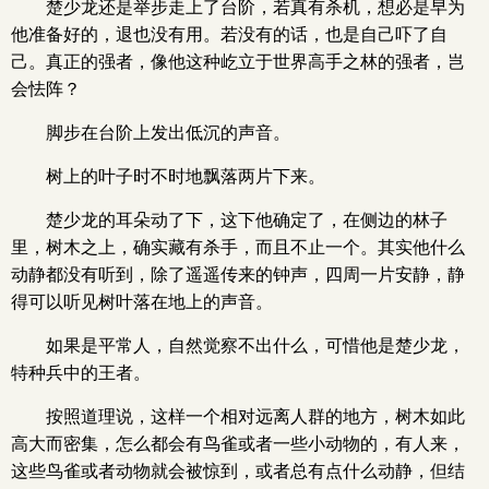
楚少龙还是举步走上了台阶，若真有杀机，想必是早为
他准备好的，退也没有用。若没有的话，也是自己吓了自
己。真正的强者，像他这种屹立于世界高手之林的强者，岂
会怯阵？
脚步在台阶上发出低沉的声音。
树上的叶子时不时地飘落两片下来。
楚少龙的耳朵动了下，这下他确定了，在侧边的林子
里，树木之上，确实藏有杀手，而且不止一个。其实他什么
动静都没有听到，除了遥遥传来的钟声，四周一片安静，静
得可以听见树叶落在地上的声音。
如果是平常人，自然觉察不出什么，可惜他是楚少龙，
特种兵中的王者。
按照道理说，这样一个相对远离人群的地方，树木如此
高大而密集，怎么都会有鸟雀或者一些小动物的，有人来，
这些鸟雀或者动物就会被惊到，或者总有点什么动静，但结