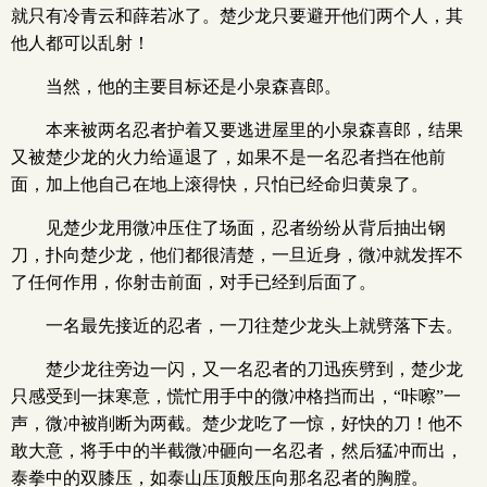
就只有冷青云和薛若冰了。楚少龙只要避开他们两个人，其
他人都可以乱射！
当然，他的主要目标还是小泉森喜郎。
本来被两名忍者护着又要逃进屋里的小泉森喜郎，结果
又被楚少龙的火力给逼退了，如果不是一名忍者挡在他前
面，加上他自己在地上滚得快，只怕已经命归黄泉了。
见楚少龙用微冲压住了场面，忍者纷纷从背后抽出钢
刀，扑向楚少龙，他们都很清楚，一旦近身，微冲就发挥不
了任何作用，你射击前面，对手已经到后面了。
一名最先接近的忍者，一刀往楚少龙头上就劈落下去。
楚少龙往旁边一闪，又一名忍者的刀迅疾劈到，楚少龙
只感受到一抹寒意，慌忙用手中的微冲格挡而出，“咔嚓”一
声，微冲被削断为两截。楚少龙吃了一惊，好快的刀！他不
敢大意，将手中的半截微冲砸向一名忍者，然后猛冲而出，
泰拳中的双膝压，如泰山压顶般压向那名忍者的胸膛。