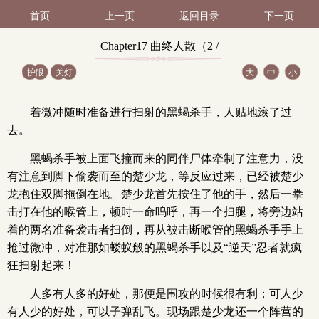
首页
上一页
返回目录
下一页
Chapter17 曲终人散（2 /
护眼
关灯
大
中
小
9）
着微冲随时准备进行扫射的黑蝎杀手，人贴地滚了过
去。
黑蝎杀手被上面飞撞而来的同伴尸体牵制了注意力，没
有注意到脚下偷袭而至的楚少龙，等反应过来，已经被楚少
龙抱住双脚拖倒在地。楚少龙首先按住了他的手，然后一拳
击打在他的喉管上，顿时一命呜呼，再一个扫腿，将旁边站
着的两名准备袭击者扫倒，再从被击断喉管的黑蝎杀手手上
抢过微冲，对准那如蝼蚁般的黑蝎杀手以及“逆天”忍者就疯
狂扫射起来！
人多有人多的好处，那便是围攻的时候很有利；可人少
有人少的好处，可以子弹乱飞。现场跟楚少龙还一个阵营的