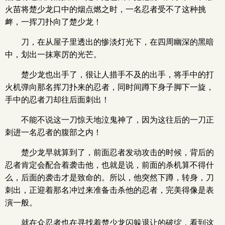
火苗将楚少龙口中的烟点燃之时，一名忍者受不了这种挑
衅，一挥刀扑向了楚少龙！
刀，在从屋子里透出的惨淡灯光下，在四周幽深的黑暗
中，划出一抹寒厉的光芒。
楚少龙也出手了，很让人措手不及的出手，将手中的打
火机弹向那名挥刀扑来的忍者，同时间蹲下身子脚下一旋，
手中的忍者刀却往后面刺出！
不能不说这一刀惊天地泣鬼神了，因为这往后的一刀正
刺进一名忍者的腹部之内！
楚少龙早就算到了，前面忍者发动攻击的时候，背后的
忍者肯定会配合着袭击他，也就是说，前面的杀机算不得什
么，后面的袭击才是致命的。所以，他突然下蹲，转身，刀
刺出，正迎着那名冲过来准备击杀他的忍者，完美得像是表
演一般。
就在众忍者也在寻找着楚少龙闪躲退让的破绽，看到这