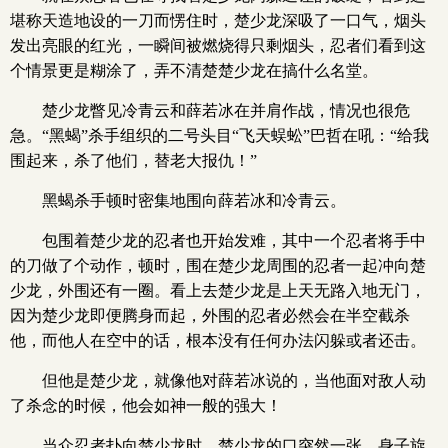
堪称天造地设的一刀而愣住时，楚少龙深吸了一口气，烟头
发出亮眼的红光，一瞬间被燃烧得只剩烟头，忍者们看到这
个情景更是糊涂了，弄不清楚楚少龙在搞什么名堂。
楚少龙瞥见冷青云和薛若冰在并肩作战，情况也很危
急。“黑蝎”杀手组织的二号头目“飞天蜈蚣”巴哲在吼：“给我
围起来，杀了他们，替老大报仇！”
黑蝎杀手顿时密集地围向薛若冰和冷青云。
包围着楚少龙的忍者也开始发难，其中一个忍者将手中
的刀做了个动作，顿时，围在楚少龙周围的忍者一起冲向楚
少龙，外围还有一圈。看上去楚少龙是上天无路入地无门，
因为楚少龙即便腾身而起，外围的忍者必然会在半空截杀
他，而他人在空中的话，根本没有任何办法闪躲或者还击。
但他是楚少龙，就像他对薛若冰说的，当他面对敌人动
了杀念的时候，他会如神一般的强大！
当众忍者扑向楚少龙时，楚少龙的口突然一张，身子旋