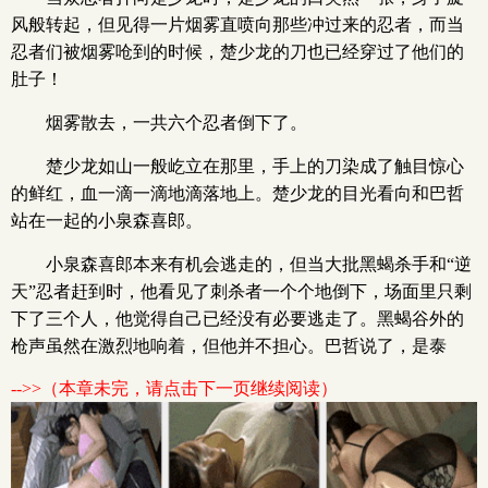
风般转起，但见得一片烟雾直喷向那些冲过来的忍者，而当
忍者们被烟雾呛到的时候，楚少龙的刀也已经穿过了他们的
肚子！
烟雾散去，一共六个忍者倒下了。
楚少龙如山一般屹立在那里，手上的刀染成了触目惊心
的鲜红，血一滴一滴地滴落地上。楚少龙的目光看向和巴哲
站在一起的小泉森喜郎。
小泉森喜郎本来有机会逃走的，但当大批黑蝎杀手和“逆
天”忍者赶到时，他看见了刺杀者一个个地倒下，场面里只剩
下了三个人，他觉得自己已经没有必要逃走了。黑蝎谷外的
枪声虽然在激烈地响着，但他并不担心。巴哲说了，是泰
-->>（本章未完，请点击下一页继续阅读）