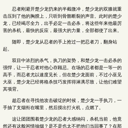
忍者刚避开楚少龙扔来的半截微冲，楚少龙的双膝就重
击压到了他的胸膛上，只听到骨骼断裂的声音。此时的楚少
龙，已经竭尽全力，出手必定一击必杀，将这些年来他最厉
害的杀机，最快的反应，最强大的力量，全部都使了出来。
随即，楚少龙从忍者的手上抢过一把忍者刀，翻身站
起。
双目中浓烈的杀气，执刀的架势，和楚少龙一击必杀的
强悍，让一干忍者对他心存顾忌。在场的忍者都是一等一的
高手，而忍者尤以速度见长，但在楚少龙面前，不过小巫见
大巫，楚少龙已经将格杀技巧发挥得淋漓尽致，让他们难望
其项背。
趁忍者在寻找他攻击破绽的时候，楚少龙一手执刀，一
手抽了支烟衔在嘴里，然后摸出打火机，点燃了。
这让团团围着楚少龙的忍者大感纳闷，杀机当前，他竟
然还有这般闲情抽烟？是不是也太不把他们当回事了？在那