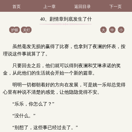
首页
上一章
返回目录
下一页
40、剧情章到底发生了什
护眼
关灯
大
中
小
么事最好解释清楚这也太
虽然毫发无损的赢得了比赛，也拿到了夜澜的怀表，按
奇怪了吧（1 / 2）
理说这件事就算了了。
只要回去之后，他们就可以得到夜澜和艾琳承诺的奖
金，从此他们的生活就会开始一个新的篇章。
明明一切都朝着好的方向在发展，可是姚一乐却总觉得
心里有种说不清楚的感觉，让他隐隐觉得不安。
“乐乐，你怎么了？”
“没什么。”
“别想了，这些事已经过去了。”