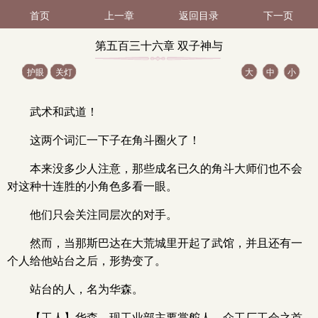
首页
上一章
返回目录
下一页
第五百三十六章 双子神与
护眼
关灯
大
中
小
金融女神与ESG理念（1 /
武术和武道！
2）
这两个词汇一下子在角斗圈火了！
本来没多少人注意，那些成名已久的角斗大师们也不会
对这种十连胜的小角色多看一眼。
他们只会关注同层次的对手。
然而，当那斯巴达在大荒城里开起了武馆，并且还有一
个人给他站台之后，形势变了。
站台的人，名为华森。
【工人】华森，现工业部主要掌舵人，众工厂工会之首