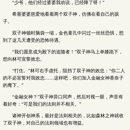
“少爷，他们经过婆婆我劝说，已经降了呀！”
希塞婆婆慈爱地看着两个双子神，仿佛在看自己的孩
子。
双子神顿时脑袋一缩，金色童孔中闪过一丝丝恐惧，想
到了这几天遭受的恐怖待遇。
“我们愿意成为殿下的追随者！”双子神马上单膝跪下，
想向林可宣誓效忠。
“打住。”林可右手虚托，阻挡了双子神的效忠：“你二人
的不必宣誓对我效忠……这样吧，你们加入金融女神香奈子
的麾下。”
“金融女神？”双子神异口同声，然后对视一眼，声音有
着好奇：“可是我们的法则并不相关。”
诸神开创神系，最好是法则相关的，比如森林之神就收
了双子神，对自己的法则领域也有增益。