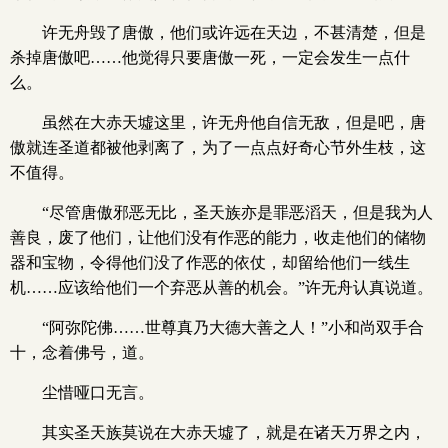
许无舟毁了唐傲，他们或许远在天边，不甚清楚，但是
杀掉唐傲吧……他觉得只要唐傲一死，一定会发生一点什
么。
虽然在大赤天墟这里，许无舟他自信无敌，但是吧，唐
傲就连圣道都被他剥离了，为了一点点好奇心节外生枝，这
不值得。
“尽管唐傲邪恶无比，圣天族亦是罪恶滔天，但是我为人
善良，废了他们，让他们没有作恶的能力，收走他们的储物
器和宝物，令得他们没了作恶的依仗，却留给他们一线生
机……应该给他们一个弃恶从善的机会。”许无舟认真说道。
“阿弥陀佛……世尊真乃大德大善之人！”小和尚双手合
十，念着佛号，道。
尘惜哑口无言。
其实圣天族莫说在大赤天墟了，就是在诸天万界之内，