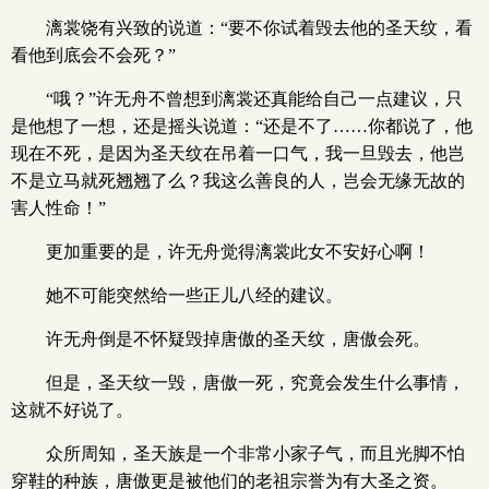
漓裳饶有兴致的说道：“要不你试着毁去他的圣天纹，看
看他到底会不会死？”
“哦？”许无舟不曾想到漓裳还真能给自己一点建议，只
是他想了一想，还是摇头说道：“还是不了……你都说了，他
现在不死，是因为圣天纹在吊着一口气，我一旦毁去，他岂
不是立马就死翘翘了么？我这么善良的人，岂会无缘无故的
害人性命！”
更加重要的是，许无舟觉得漓裳此女不安好心啊！
她不可能突然给一些正儿八经的建议。
许无舟倒是不怀疑毁掉唐傲的圣天纹，唐傲会死。
但是，圣天纹一毁，唐傲一死，究竟会发生什么事情，
这就不好说了。
众所周知，圣天族是一个非常小家子气，而且光脚不怕
穿鞋的种族，唐傲更是被他们的老祖宗誉为有大圣之资。