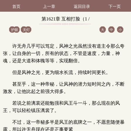
首页
上一章
返回目录
下一页
第1621章 互相打脸（1 /
护眼
关灯
大
中
小
22）
许无舟几乎可以笃定，风神之光虽然没有道主令那么夸
张，让自身的一切，所有的状态，不管是速度，力量，神
魂，还是大道和体魄等等，实现翻倍。
但是风神之光，更为细水长流，持续时间更长。
甚至乎，这一种帝秘，让风神的潜力短时间之内，不断
激发，让他比起之前强大得多。
若说之前漓裳还能勉强和风王斗一斗，那么现在的风
王，可以轻松镇压漓裳了。
不过，这一帝秘多半是风王的底牌之一，不愿意随便暴
露，所以许无舟现在还是正事要紧