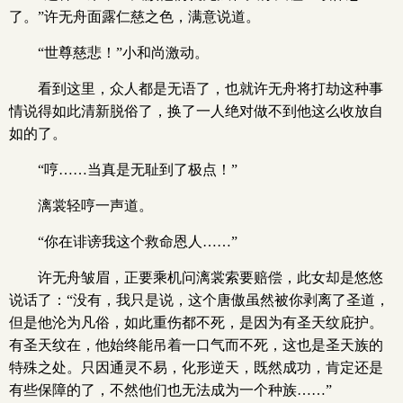
了。”许无舟面露仁慈之色，满意说道。
“世尊慈悲！”小和尚激动。
看到这里，众人都是无语了，也就许无舟将打劫这种事
情说得如此清新脱俗了，换了一人绝对做不到他这么收放自
如的了。
“哼……当真是无耻到了极点！”
漓裳轻哼一声道。
“你在诽谤我这个救命恩人……”
许无舟皱眉，正要乘机问漓裳索要赔偿，此女却是悠悠
说话了：“没有，我只是说，这个唐傲虽然被你剥离了圣道，
但是他沦为凡俗，如此重伤都不死，是因为有圣天纹庇护。
有圣天纹在，他始终能吊着一口气而不死，这也是圣天族的
特殊之处。只因通灵不易，化形逆天，既然成功，肯定还是
有些保障的了，不然他们也无法成为一个种族……”