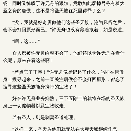
畅，同时又惊叹于许无舟的狠辣，竟敢如此废掉号称有着大
圣之资的唐傲，这不是将圣天族往死里得罪了么？
“没，我就是好奇唐傲他们这些圣天族，沦为凡俗之后，
会不会打回原形而已。”许无舟也没有藏着掖着，如是说道。
“啊，这……”
众人都被许无舟给整不会了，他们还以为许无舟在看什
么呢，原来在看这些啊！
“差点忘了正事！”许无舟像是记起了什么，当即在唐傲
身上搜寻起来，之前一直关注唐傲会不会打回原形，都忘了
搜寻这些圣天族随身携带的宝物了！
好在许无舟业务娴熟，三下五除二的就将在场的圣天族
身上一切储物器以及宝物收走。
若有圣人，则是剥离圣道处理。
“这样一来，圣天族他们就无法在大赤天墟继续作恶