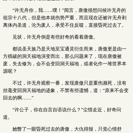
“许无舟你，我……噗！”闻言，唐傲很想问候许无舟的
祖宗十八代，但是他本就伤势严重，而且现在还被许无舟剥
离体内圣道，沦为废人，承受不住反噬，直接昏死过去了。
见状，许无舟倒是有些好奇的看着唐傲。
都说圣天族乃是天地至宝通灵衍生而来，唐傲更是由一
方残破的洞天福地演变而出，那么问题来了，现在唐傲被
废，失去修为，会不会变回洞天福地，或者化作一堆世界本
源呢？
不过，许无舟观察一番，发现唐傲只是重伤濒死，没有
丝毫变回洞天福地的迹象，不禁有些遗憾，道：“原来不会变
回去的啊……”
“许公子，你在自言自语说什么？”尘惜走近，好奇问
道。
她瞥了一眼昏死过去的唐傲，大仇得报，只觉心情舒